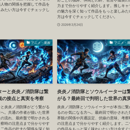
野ごとの強み、仲間との絆、名言や成長の
場人物の関係を把握して作品を
力まで分かりやすく紹介します。推しキャ
しみたい方は今すぐチェックし
の魅力を深く知って作品をもっと楽しみた
方は今すぐチェックしてください。
2026年3月24日
アニメ・漫画
アニメ・
ターと炎炎ノ消防隊は繋
炎炎ノ消防隊とソウルイーターは
観の接点と真実を考察
がる？最終回で判明した世界の真
ーと炎炎ノ消防隊がどう繋がる
炎炎ノ消防隊とソウルイーターが本当に繋
方へ。共通の作者が描いた世界
るのか気になる方へ。最終回で明かされた
史の流れ、最終盤で明かされる
界観の関係や共通設定、伏線の意味、考察
考察時の注意点まで分かりやす
の注意点まで分かりやすく紹介します。二
。二作品の壮大な関係を深く知
の作品をもっと深く味わいたい方は今すぐ