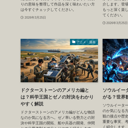
りの意味を整理して作品を深く味わいたい方
介します。登
は今すぐチェックしてください。
もっと深く楽
てください。
2026年3月25日
2026年3月25日
アニメ・漫画
ドクターストーンのアメリカ編と
ソウルイー
は？科学王国とゼノの対決をわかり
がる？世界
やすく解説
ソウルイータ
のか気になる
ドクターストーンのアメリカ編がどんな物語
観の接点や歴
なのか気になる方へ。ゼノ率いる勢力との対
重要な事実、
決や科学王国の開拓、船や兵器の開発、仲間
く紹介します