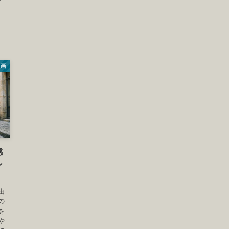
漫画
感
ン
由
の
を
や