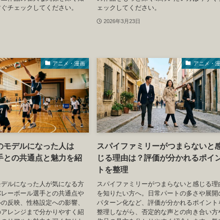
すぐチェックしてください。
ェックしてください。
2026年3月23日
アニメ・漫画
アニメ・
のモデルになった人は
スパイファミリーがつまらないと
手との共通点と魅力を紹
じる理由は？評価が分かれるポイ
トを整理
モデルになった人が気になる方
スパイファミリーがつまらないと感じる理
バレーボール選手との共通点や
を知りたい方へ。日常パートの多さや展開
ルの反映、性格設定への影響、
パターン化など、評価が分かれるポイント
のアレンジまで分かりやすく紹
整理しながら、否定的な声との向き合い方