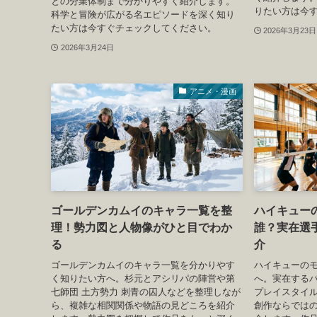
との分業体制まで分かりやすく紹介します。
りたい方は今
科学と冒険が広がる名エピソードを深く知り
たい方は今すぐチェックしてください。
2026年3月23日
2026年3月24日
アニメ・漫画
ゴールデンカムイのキャラ一覧を整
ハイキュー
理！勢力図と人物像がひと目でわか
誰？実在選
る
介
ゴールデンカムイのキャラ一覧を分かりやす
ハイキューの
く知りたい方へ。杉元とアシリパの陣営や第
へ。実在する
七師団 土方勢力 刺青の囚人などを整理しなが
プレイスタイ
ら、複雑な相関関係や物語の見どころを紹介
創作ならでは