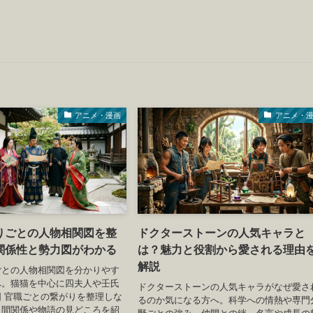
アニメ・漫画
アニメ・
りごとの人物相関図を整
ドクターストーンの人気キャラと
関係性と勢力図がわかる
は？魅力と役割から愛される理由
解説
ごとの人物相関図を分かりやす
へ。猫猫を中心に四夫人や壬氏
ドクターストーンの人気キャラがなぜ愛さ
 官職ごとの繋がりを整理しな
るのか気になる方へ。科学への情熱や専門
人間関係や物語の見どころを紹