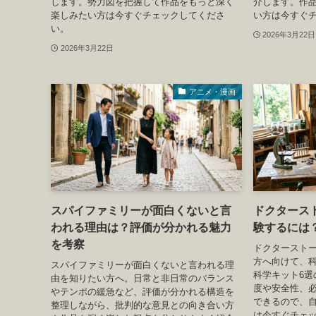
します。勢力図を把握して作品をもっと深く
介します。作
楽しみたい方は今すぐチェックしてくださ
い方は今すぐ
い。
2026年3月22日
2026年3月22日
アニメ・漫画
スパイファミリーが面白くないと言
ドクタース
われる理由は？評価が分かれる魅力
験するには
を考察
ドクタースト
方へ向けて、
スパイファミリーが面白くないと言われる理
科学キット6選
由を知りたい方へ。日常と非日常のバランス
度や安全性、
やテンポの緩急など、評価が分かれる構造を
できるので、
整理しながら、批判的な意見との向き合い方
は今すぐチェ