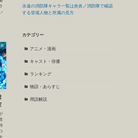
魅
永遠の消防隊キャラ一覧は炎炎ノ消防隊で確認
ラ
い
する登場人物と所属の見方
カテゴリー
漫画
アニメ・漫画
キャスト・俳優
ランキング
物語・あらすじ
繋
用語解説
実
が
世
時
つ
チ