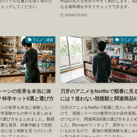
品のリアルな魅力を深く知りた
作品の見方を分かりやすく紹介します。気
チェックしてください。
なる違和感を今すぐチェックできます。
2026年3月20日
アニメ・漫画
アニメ・
トーンの世界を本当に体
刃牙のアニメをNetflixで順番に見
？科学キット6選と選び方
には？迷わない視聴順と関連商品6
ーンの世界を本当に体験したい
刃牙のアニメをNetflixで順番に見たい方へ
科学実験やもの作りを楽しめる
けて、視聴シリーズの整理方法や原作漫画
の選び方をまとめました。難易
のつながり、関連商品6選の選び方をまと
必要な道具、対象年齢まで比較
した。Blu-rayやフィギュア、原作セット
自分に合う体験を見つけたい方
いもわかるので、最強の視聴体験を楽しみ
ックしてください。
い方は今すぐチェックしてください。