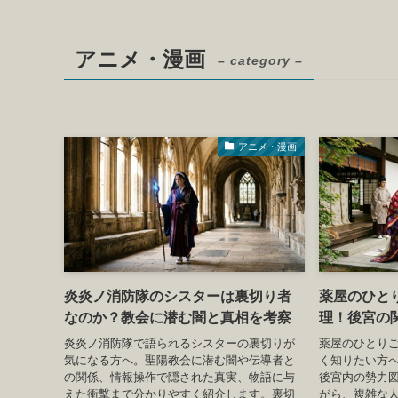
アニメ・漫画
– category –
アニメ・漫画
炎炎ノ消防隊のシスターは裏切り者
薬屋のひと
なのか？教会に潜む闇と真相を考察
理！後宮の
炎炎ノ消防隊で語られるシスターの裏切りが
薬屋のひとり
気になる方へ。聖陽教会に潜む闇や伝導者と
く知りたい方
の関係、情報操作で隠された真実、物語に与
後宮内の勢力図
えた衝撃まで分かりやすく紹介します。裏切
がら、複雑な