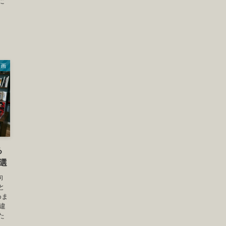
に
漫画
る
選
向
と
めま
の違
た