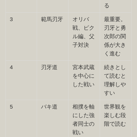
る
3
範馬刃牙
オリバ
最重要。
戦、ピク
刃牙と勇
ル編、父
次郎の関
子対決
係が大き
く進む
4
刃牙道
宮本武蔵
続きとし
を中心に
て読むと
した戦い
理解しや
すい
5
バキ道
相撲を軸
世界観を
にした強
楽しむ段
者同士の
階で読む
戦い