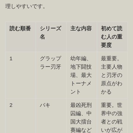
理しやすいです。
読む順番
シリーズ
主な内容
初めて読
名
む人の重
要度
1
グラップ
幼年編、
最重要。
ラー刃牙
地下闘技
主要人物
場、最大
と刃牙の
トーナメ
原点がわ
ント
かる
2
バキ
最凶死刑
重要。世
囚編、中
界中の強
国大擂台
者との戦
賽編など
いが広が