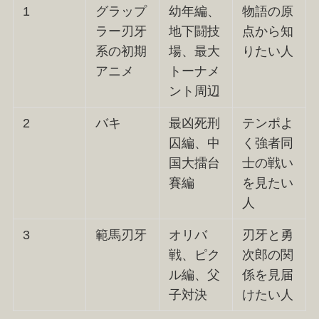
1
グラップ
幼年編、
物語の原
ラー刃牙
地下闘技
点から知
系の初期
場、最大
りたい人
アニメ
トーナメ
ント周辺
2
バキ
最凶死刑
テンポよ
囚編、中
く強者同
国大擂台
士の戦い
賽編
を見たい
人
3
範馬刃牙
オリバ
刃牙と勇
戦、ピク
次郎の関
ル編、父
係を見届
子対決
けたい人