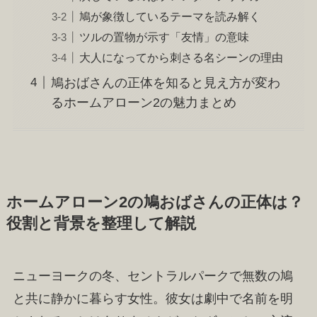
鳩が象徴しているテーマを読み解く
ツルの置物が示す「友情」の意味
大人になってから刺さる名シーンの理由
鳩おばさんの正体を知ると見え方が変わ
るホームアローン2の魅力まとめ
ホームアローン2の鳩おばさんの正体は？
役割と背景を整理して解説
ニューヨークの冬、セントラルパークで無数の鳩
と共に静かに暮らす女性。彼女は劇中で名前を明