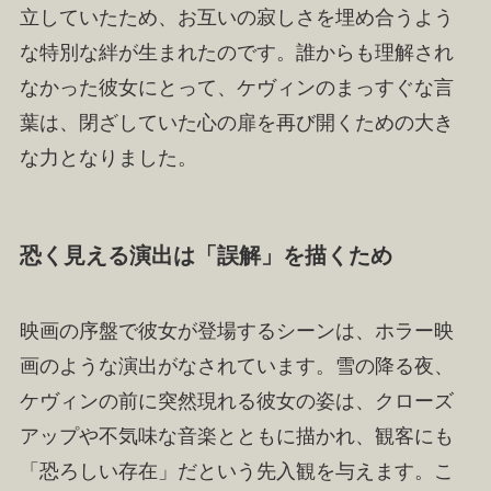
立していたため、お互いの寂しさを埋め合うよう
な特別な絆が生まれたのです。誰からも理解され
なかった彼女にとって、ケヴィンのまっすぐな言
葉は、閉ざしていた心の扉を再び開くための大き
な力となりました。
恐く見える演出は「誤解」を描くため
映画の序盤で彼女が登場するシーンは、ホラー映
画のような演出がなされています。雪の降る夜、
ケヴィンの前に突然現れる彼女の姿は、クローズ
アップや不気味な音楽とともに描かれ、観客にも
「恐ろしい存在」だという先入観を与えます。こ