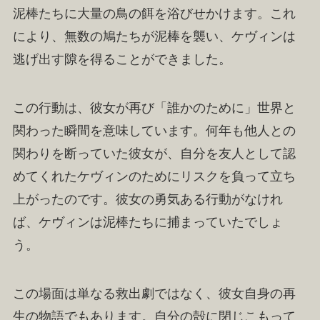
泥棒たちに大量の鳥の餌を浴びせかけます。これ
により、無数の鳩たちが泥棒を襲い、ケヴィンは
逃げ出す隙を得ることができました。
この行動は、彼女が再び「誰かのために」世界と
関わった瞬間を意味しています。何年も他人との
関わりを断っていた彼女が、自分を友人として認
めてくれたケヴィンのためにリスクを負って立ち
上がったのです。彼女の勇気ある行動がなけれ
ば、ケヴィンは泥棒たちに捕まっていたでしょ
う。
この場面は単なる救出劇ではなく、彼女自身の再
生の物語でもあります。自分の殻に閉じこもって