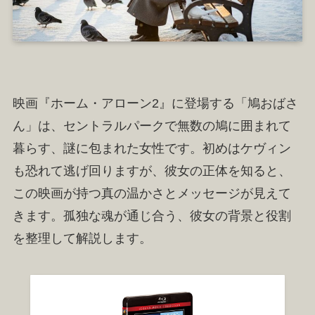
映画『ホーム・アローン2』に登場する「鳩おばさ
ん」は、セントラルパークで無数の鳩に囲まれて
暮らす、謎に包まれた女性です。初めはケヴィン
も恐れて逃げ回りますが、彼女の正体を知ると、
この映画が持つ真の温かさとメッセージが見えて
きます。孤独な魂が通じ合う、彼女の背景と役割
を整理して解説します。