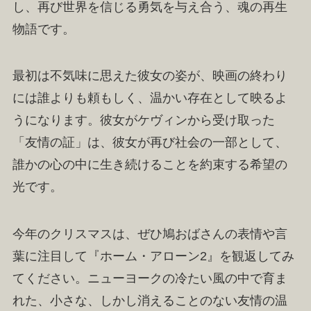
し、再び世界を信じる勇気を与え合う、魂の再生
物語です。
最初は不気味に思えた彼女の姿が、映画の終わり
には誰よりも頼もしく、温かい存在として映るよ
うになります。彼女がケヴィンから受け取った
「友情の証」は、彼女が再び社会の一部として、
誰かの心の中に生き続けることを約束する希望の
光です。
今年のクリスマスは、ぜひ鳩おばさんの表情や言
葉に注目して『ホーム・アローン2』を観返してみ
てください。ニューヨークの冷たい風の中で育ま
れた、小さな、しかし消えることのない友情の温