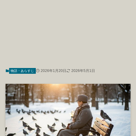
2026年1月20日
2026年5月1日
物語・あらすじ