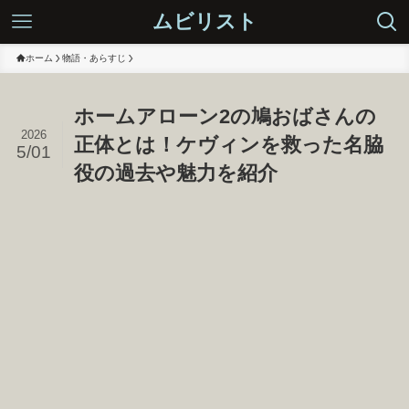
ムビリスト
ホーム
物語・あらすじ
ホームアローン2の鳩おばさんの
2026
正体とは！ケヴィンを救った名脇
5/01
役の過去や魅力を紹介