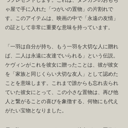
ゃ屋で手に入れた「つがいの置物」の片割れで
す。このアイテムは、映画の中で「永遠の友情」
の証として非常に重要な意味を持っています。
「一羽は自分が持ち、もう一羽を大切な人に贈れ
ば、二人は永遠に友達でいられる」という伝説。
ケヴィンがこれを彼女に贈ったことは、彼が彼女
を「家族と同じくらい大切な友人」として認めた
ことを意味します。これまで誰からも忘れ去られ
ていた彼女にとって、この小さな置物は、再び他
人と繋がることの喜びを象徴する、何物にも代え
がたい宝物となりました。