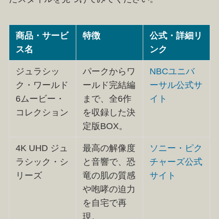
商品・サービ
特徴
公式・詳細リ
ス名
ンク
ジュラシッ
パークからワ
NBCユニバ
ク・ワールド
ールド完結編
ーサル公式サ
6ムービー・
まで、全6作
イト
コレクション
を収録した決
定版BOX。
4K UHD ジュ
最高の解像度
ソニー・ピク
ラシック・シ
と音響で、恐
チャーズ公式
リーズ
竜の肌の質感
サイト
や咆哮の迫力
を自宅で再
現。