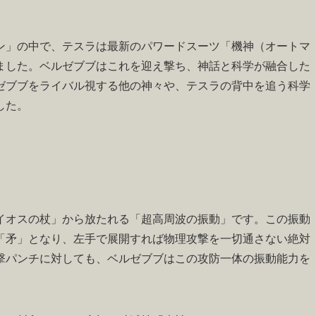
ン」の中で、テスラは最新のパワードスーツ「機神（オートマ
ました。ベルゼブブはこれを迎え撃ち、神話と科学が融合した
ゼブブをライバル視する他の神々や、テスラの背中を追う科学
した。
イオスの杖」から放たれる「超高周波の振動」です。この振動
「矛」となり、左手で展開すれば物理攻撃を一切通さない絶対
撃パンチに対しても、ベルゼブブはこの攻防一体の振動能力を