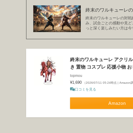
終末のワルキューレ
終末のワルキューレの対戦
み、試合ごとの感動や見ど
っと深く楽しみたい方は今
終末のワルキューレ アクリルス
き 置物 コスプレ 応援小物 おし
lopmou
¥1,690
（2026/07/11 05:24時点 | Amazo
口コミを見る
Amazon