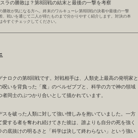
スラの勝敗は？第8回戦の結末と最後の一撃を考察
の勝敗が気になる方へ。終末のワルキューレ第8回戦の決着や最後の一撃
差、戦いを通じて二人が得たものまで分かりやすく紹介します。対決の本
は今すぐチェックしてください。
手
グナロクの第8回戦です。対戦相手は、人類史上最高の発明家
の呪いを背負った「魔」のベルゼブブと、科学の力で神の領域
つ者同士のぶつかり合いとして描かれています。
デスを破った人類に対して強い憎しみを抱いていました。一方
て愛する者を奪われ続けてきた彼は、誰よりも自分の死を強く
ラの底抜けの明るさと「科学は決して終わらない」という強い