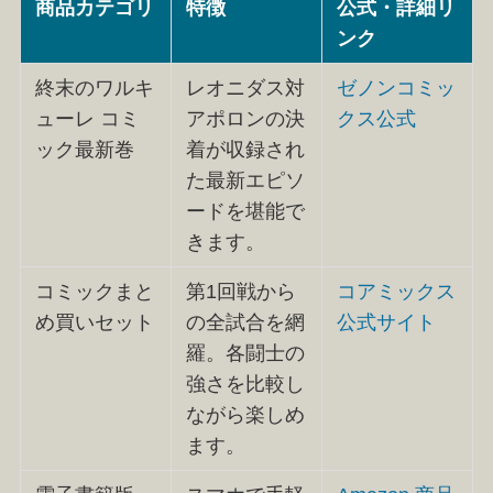
商品カテゴリ
特徴
公式・詳細リ
ンク
終末のワルキ
レオニダス対
ゼノンコミッ
ューレ コミ
アポロンの決
クス公式
ック最新巻
着が収録され
た最新エピソ
ードを堪能で
きます。
コミックまと
第1回戦から
コアミックス
め買いセット
の全試合を網
公式サイト
羅。各闘士の
強さを比較し
ながら楽しめ
ます。