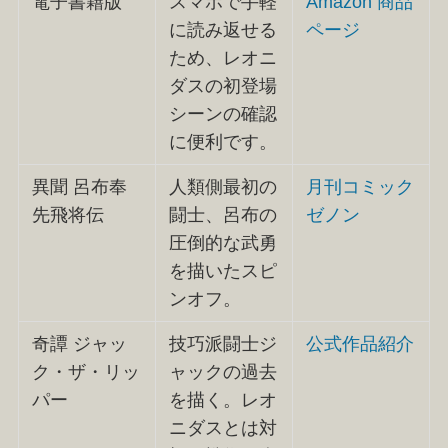
電子書籍版
スマホで手軽
Amazon 商品
に読み返せる
ページ
ため、レオニ
ダスの初登場
シーンの確認
に便利です。
異聞 呂布奉
人類側最初の
月刊コミック
先飛将伝
闘士、呂布の
ゼノン
圧倒的な武勇
を描いたスピ
ンオフ。
奇譚 ジャッ
技巧派闘士ジ
公式作品紹介
ク・ザ・リッ
ャックの過去
パー
を描く。レオ
ニダスとは対