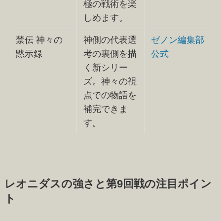
極の戦術を楽
しめます。
禁伝 神々の
神側の代表選
ゼノン編集部
黙示録
考の裏側を描
公式
く新シリー
ズ。神々の視
点での物語を
補完できま
す。
レオニダスの強さと第9回戦の注目ポイン
ト